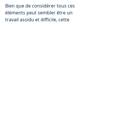
Bien que de considérer tous ces 
éléments peut sembler être un 
travail assidu et difficile, cette 
recherche mène à un élément clé à 
se remémorer: le sous-traitant n’est 
pas le risque que vous devriez 
essayer de contrôler avec avantage 
de règles et le considérer plutôt 
comme un réel acteur peut être le 
point de départ pour un 
changement de paradigme à l’échelle 
de toute votre organisation.
BIBLIOGRAPHIE
Clarke, S. (2003). The contemporary 
workforce: Implications for 
organisational safety culture. 
Personnel Review
, 
32
(1), 40-57. doi: 