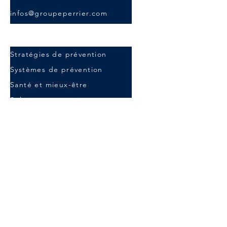
infos@groupeperrier.com
Solutions SST
Stratégies de prévention
Systèmes de prévention
Santé et mieux-être
Solution ergonomie
À propos
Groupe-conseil Perrier
Équipe
Secteurs d’activités
Industrie minière