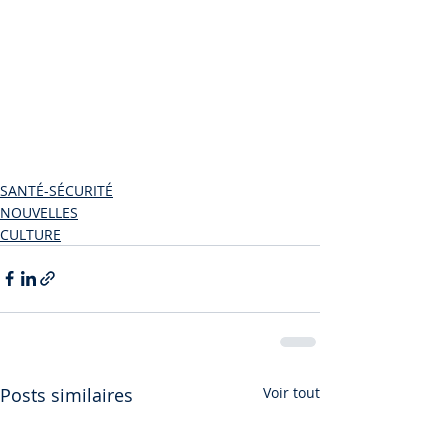
La bienveillance et la compréhension 
des comportements de prévention: 
une stratégie positive
SANTÉ-SÉCURITÉ
NOUVELLES
CULTURE
Posts similaires
Voir tout