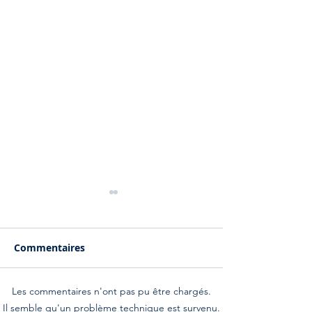
Commentaires
Les commentaires n'ont pas pu être chargés.
LES PROFESSIONNELS
Harcèlement a
Il semble qu'un problème technique est survenu.