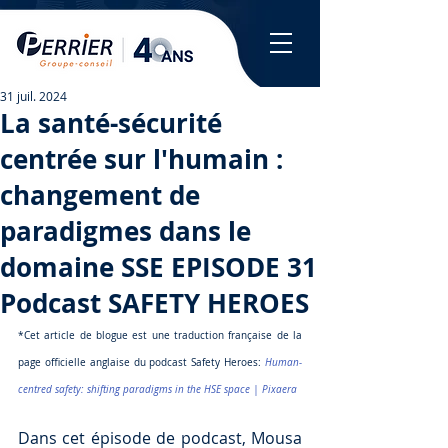
31 juil. 2024
La santé-sécurité
centrée sur l'humain :
changement de
paradigmes dans le
domaine SSE EPISODE 31
Podcast SAFETY HEROES
*Cet article de blogue est une traduction française de la 
page officielle anglaise du podcast Safety Heroes: 
Human-
centred safety: shifting paradigms in the HSE space | Pixaera
Dans cet épisode de podcast, Mousa 